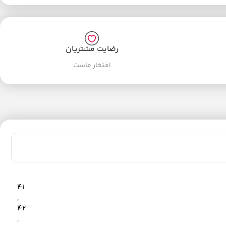
رضایت مشتریان
افتخار ماست
41
,
42
,