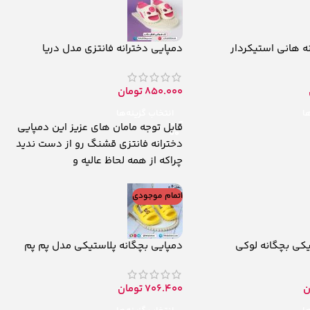
ه هانی استیکردار
دمپایی دخترانه فانتزی مدل دریا
850.000
تومان
ها
انتخاب گزینه‌ها
قابل توجه مامان های عزیز این دمپایی
دخترانه فانتزی قشنگ رو از دست ندید
چراکه از همه لحاظ عالیه و
اتمام موجودی
یکی بچگانه لوکی
دمپایی بچگانه پلاستیکی مدل پم پم
ن
706.400
تومان