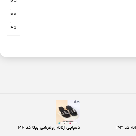
43
,
44
,
45
 کد 203
دمپایی زنانه روفرشی بیتا کد 104