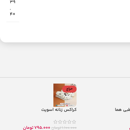
39
,
40
حراج
طبی هما
کراکس زنانه اسویت
795.000
تومان
1.100.000
تومان