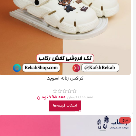
کراکس زنانه اسویت
795.000
تومان
1.100.000
تومان
انتخاب گزینه‌ها
حراج