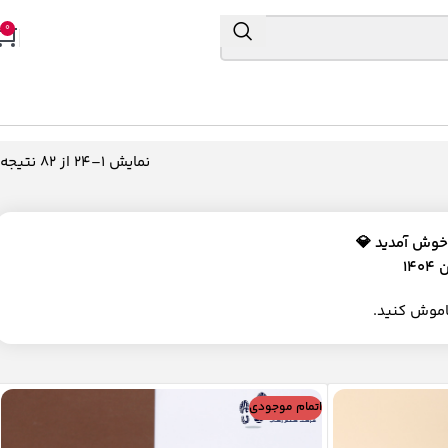
0
نمایش 25–48 از 82 نتیجه
خوش آمدید 💎
اموش کنید.
اتمام موجودی