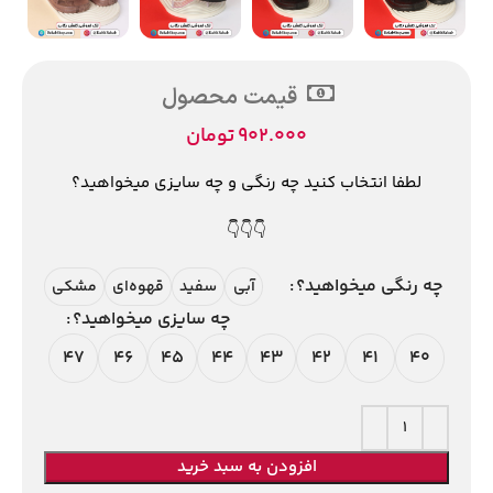
قیمت محصول
902.000
تومان
لطفا انتخاب کنید چه رنگی و چه سایزی میخواهید؟
👇👇👇
چه رنگی میخواهید؟
آبی
سفید
قهوه‌ای
مشکی
چه سایزی میخواهید؟
47
46
45
44
43
42
41
40
افزودن به سبد خرید