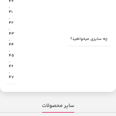
40
,
41
,
42
,
43
چه سایزی میخواهید؟
,
44
,
45
,
46
,
47
سایر محصولات