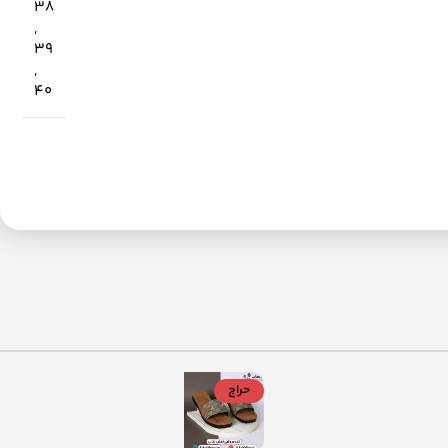
38
,
39
,
40
حراج