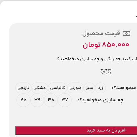
قیمت محصول
850.000
تومان
اب کنید چه رنگی و چه سایزی میخواهید؟
👇👇👇
میخواهید؟
زرد
سبز
صورتی
کالباسی
مشکی
نارنجی
40
39
38
37
چه سایزی میخواهید؟
افزودن به سبد خرید